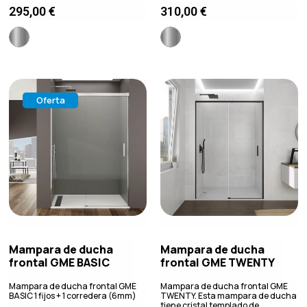
295,00
€
310,00
€
Oferta
Mampara de ducha
Mampara de ducha
frontal GME BASIC
frontal GME TWENTY
Mampara de ducha frontal GME
Mampara de ducha frontal GME
BASIC 1 fijos + 1 corredera (6mm)
TWENTY. Esta mampara de ducha
tiene cristal templado de