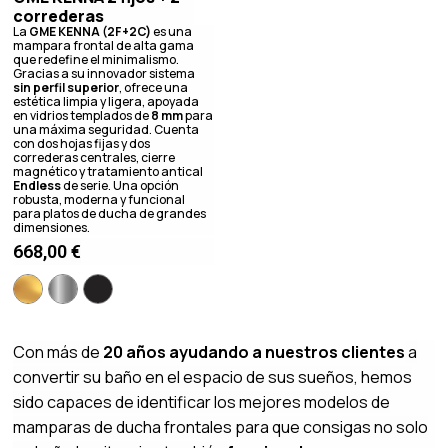
correderas
La
GME KENNA (2F+2C)
es una
mampara frontal de alta gama
que redefine el minimalismo.
Gracias a su innovador sistema
sin perfil superior
, ofrece una
estética limpia y ligera, apoyada
en vidrios templados de
8 mm
para
una máxima seguridad. Cuenta
con dos hojas fijas y dos
correderas centrales, cierre
magnético y tratamiento antical
Endless
de serie. Una opción
robusta, moderna y funcional
para platos de ducha de grandes
dimensiones.
668,00
€
Con más de
20 años ayudando a nuestros clientes
a
convertir su baño en el espacio de sus sueños, hemos
sido capaces de identificar los mejores modelos de
mamparas de ducha frontales para que consigas no solo