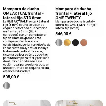
Mampara de ducha
Mampara de ducha
GME AKTUAL frontal +
frontal + lateral fijo
lateral fijo STD 8mm
GME TWENTY
La
GME AKTUAL Frontal + Lateral
Mampara de ducha frontal +
Fijo (8 mm)
es una solución de
lateral fijo GME TWENTY 1 fijo + 1
esquina reforzada que combina
lateral fijo (6mm)
un frente de 6 mm (fijo +
546,00
€
corredera) con un panel lateral
fijo de
8 mm de grosor
. Esta
configuración ofrece una
estabilidad superior y un diseño de
líneas rectas muy actual. Incluye
tratamiento antical de serie
,
sistema de liberación de puertas
para una limpieza fácil y perfilería
de aluminio anodizado. Es la
opción ideal para quienes buscan
una estructura de esquina sólida,
estanca y duradera.
505,00
€