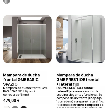
Mampara de ducha
Mampara de ducha
frontal GME BASIC
GME PRESTIGE frontal
SPAZIO
+ lateral fijo
Mampara de ducha frontal GME
La
GME PRESTIGE Frontal +
BASIC SPAZIO 2 fijos + 2
Lateral Fijo
es una solución de
correderas (6mm)
esquina elegante y funcional. Se
compone de un frente (1 hoja fija +
479,00
€
1 corredera) y un panel lateral fijo,
fabricados en
vidrio templado de