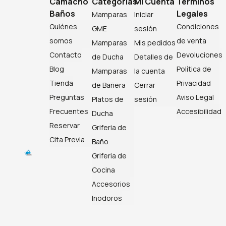
Camacho
Categorías
Mi Cuenta
Términos
Baños
Legales
Mamparas
Iniciar
Quiénes
Condiciones
GME
sesión
somos
de venta
Mamparas
Mis pedidos
Contacto
Devoluciones
de Ducha
Detalles de
Blog
Política de
Mamparas
la cuenta
Tienda
Privacidad
de Bañera
Cerrar
Preguntas
Aviso Legal
Platos de
sesión
Frecuentes
Accesibilidad
Ducha
Reservar
Griferia de
Cita Previa
Baño
Griferia de
Cocina
Accesorios
Inodoros