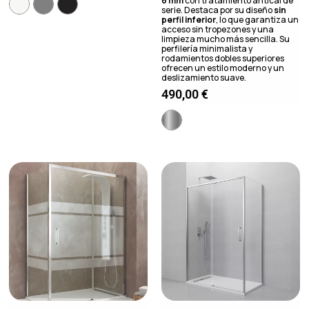
6 mm
con tratamiento antical de
serie. Destaca por su diseño
sin
perfil inferior
, lo que garantiza un
acceso sin tropezones y una
limpieza mucho más sencilla. Su
perfilería minimalista y
rodamientos dobles superiores
ofrecen un estilo moderno y un
deslizamiento suave.
490,00
€