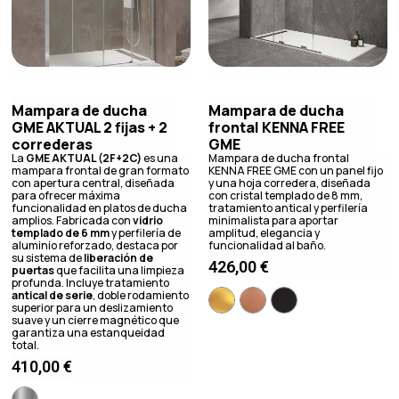
Mampara de ducha
Mampara de ducha
GME AKTUAL 2 fijas + 2
frontal KENNA FREE
correderas
GME
La
GME AKTUAL (2F+2C)
es una
Mampara de ducha frontal
mampara frontal de gran formato
KENNA FREE GME con un panel fijo
con apertura central, diseñada
y una hoja corredera, diseñada
para ofrecer máxima
con cristal templado de 8 mm,
funcionalidad en platos de ducha
tratamiento antical y perfilería
amplios. Fabricada con
vidrio
minimalista para aportar
templado de 6 mm
y perfilería de
amplitud, elegancia y
aluminio reforzado, destaca por
funcionalidad al baño.
su sistema de
liberación de
426,00
€
puertas
que facilita una limpieza
profunda. Incluye tratamiento
antical de serie
, doble rodamiento
superior para un deslizamiento
suave y un cierre magnético que
garantiza una estanqueidad
total.
410,00
€