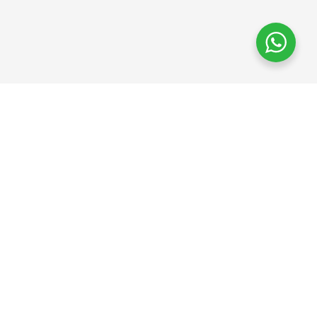
+34 625
10 67 55
pedidos@cfcamacho.es
Síguenos
en Redes
Sociales
2026 © Camacho Baños • Todos los derechos reservados