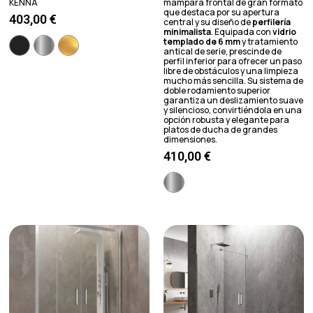
KENNA
mampara frontal de gran formato
que destaca por su apertura
403,00
€
central y su diseño de
perfilería
minimalista
. Equipada con
vidrio
templado de 6 mm
y tratamiento
antical de serie, prescinde de
perfil inferior para ofrecer un paso
libre de obstáculos y una limpieza
mucho más sencilla. Su sistema de
doble rodamiento superior
garantiza un deslizamiento suave
y silencioso, convirtiéndola en una
opción robusta y elegante para
platos de ducha de grandes
dimensiones.
410,00
€