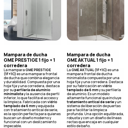
Mampara de ducha
Mampara de ducha
GME PRESTIGE 1 fijo + 1
GME AKTUAL 1 fijo + 1
corredera
corredera
La mampara
GME PRESTIGE
La
GME AKTUAL (1F+1C)
es una
(1F+1C)
es una mampara frontal
mampara frontal de ducha
de ducha que combina elegancia
minimalista compuesta por una
y durabilidad. Compuesta por una
hoja fija y una corredera. Destaca
hoja fija y una corredera, destaca
por su fabricación en
vidrio
por su
perfilería de aluminio
templado de 6 mm
y su perfilería
minimalista
y la ausencia de perfil
de aluminio. Es un modelo
inferior, lo que facilita el acceso y
altamente funcional que incluye
la limpieza. Fabricada con
vidrio
tratamiento antical de serie
y un
templado de 6 mm
y equipada
sistema de liberación de puertas
con tratamiento antical de serie,
para facilitar la limpieza
es la opción perfecta para quienes
profunda. Una opción equilibrada,
buscan un diseño moderno y
robusta y con un diseño de líneas
funcional con un deslizamiento
rectas que encaja en cualquier
impecable.
estilo de baño.