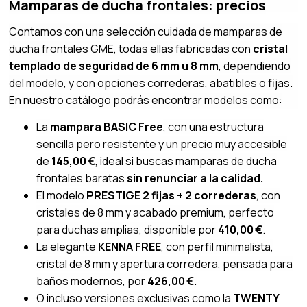
Mamparas de ducha frontales: precios
Contamos con una selección cuidada de mamparas de
ducha frontales GME, todas ellas fabricadas con
cristal
templado de seguridad de 6 mm u 8 mm
, dependiendo
del modelo, y con opciones correderas, abatibles o fijas.
En nuestro catálogo podrás encontrar modelos como:
La
mampara BASIC Free
, con una estructura
sencilla pero resistente y un precio muy accesible
de
145,00 €
, ideal si buscas mamparas de ducha
frontales baratas
sin renunciar a la calidad.
El modelo
PRESTIGE 2 fijas + 2 correderas
, con
cristales de 8 mm y acabado premium, perfecto
para duchas amplias, disponible por
410,00 €
.
La elegante
KENNA FREE
, con perfil minimalista,
cristal de 8 mm y apertura corredera, pensada para
baños modernos, por
426,00 €
.
O incluso versiones exclusivas como la
TWENTY