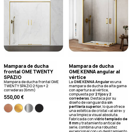
Mampara de ducha
Mampara de ducha
frontal GME TWENTY
GME KENNA angular al
SPAZIO
vértice
Mampara de ducha frontal GME
La
GME KENNA Angular
es una
TWENTY SPAZIO 2 fijos + 2
mampara de ducha de alta gama
correderas (6mm)
con apertura al vértice,
compuesta por
2 fijos y 2
550,00
€
correderas
. Destaca por su
diseño de vanguardia
sin
perfilería superior
, lo que ofrece
una estética de cristal «al aire» y
una limpieza visual absoluta.
Fabricada con
vidrio templado de
8 mm
y tratamiento antical de
serie, combina una robustez
excepcional con un deslizamiento