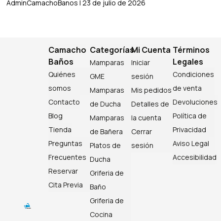
AdminCamachoBanos
23 de julio de 2026
Camacho
Categorías
Mi Cuenta
Términos
Baños
Legales
Mamparas
Iniciar
Quiénes
Condiciones
GME
sesión
somos
de venta
Mamparas
Mis pedidos
Contacto
Devoluciones
de Ducha
Detalles de
Blog
Política de
Mamparas
la cuenta
Tienda
Privacidad
de Bañera
Cerrar
Preguntas
Aviso Legal
Platos de
sesión
Frecuentes
Accesibilidad
Ducha
Reservar
Griferia de
Cita Previa
Baño
Griferia de
Cocina