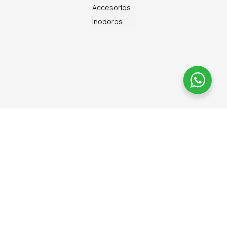
Accesorios
Inodoros
+34 625
10 67 55
pedidos@cfcamacho.es
Síguenos
en Redes
Sociales