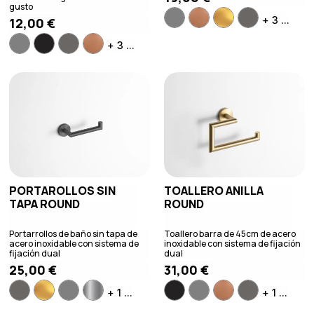
gusto
+ 3 ...
12,00
€
+ 3 ...
PORTAROLLOS SIN
TOALLERO ANILLA
TAPA ROUND
ROUND
Portarrollos de baño sin tapa de
Toallero barra de 45cm de acero
acero inoxidable con sistema de
inoxidable con sistema de fijación
fijación dual
dual
25,00
€
31,00
€
+ 1 ...
+ 1 ...