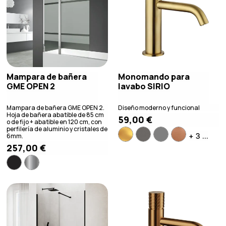
Mampara de bañera
Monomando para
GME OPEN 2
lavabo SIRIO
Mampara de bañera GME OPEN 2.
Diseño moderno y funcional
Hoja de bañera abatible de 85 cm
59,00
€
o de fijo + abatible en 120 cm, con
perfilería de aluminio y cristales de
+ 3 ...
6mm.
257,00
€