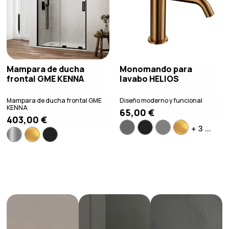
Mampara de ducha
Monomando para
frontal GME KENNA
lavabo HELIOS
Mampara de ducha frontal GME
Diseño moderno y funcional
KENNA
65,00
€
403,00
€
+ 3 ...