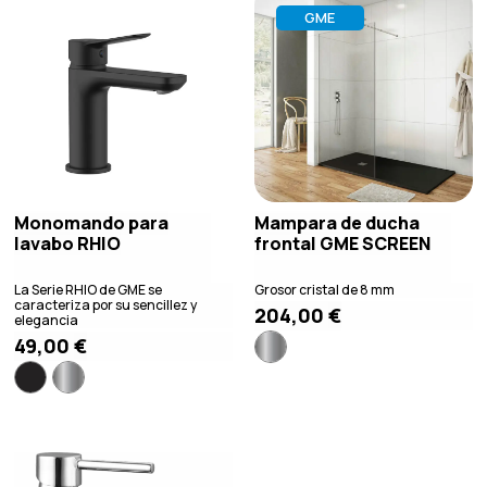
GME
Monomando para
Mampara de ducha
lavabo RHIO
frontal GME SCREEN
La Serie RHIO de GME se
Grosor cristal de 8 mm
caracteriza por su sencillez y
204,00
€
elegancia
49,00
€