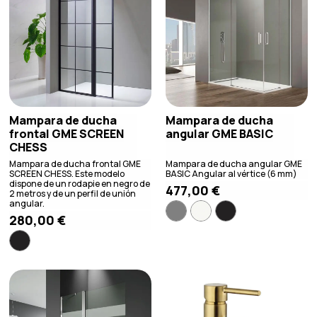
Mampara de ducha
Mampara de ducha
frontal GME SCREEN
angular GME BASIC
CHESS
Mampara de ducha frontal GME
Mampara de ducha angular GME
SCREEN CHESS. Este modelo
BASIC Angular al vértice (6 mm)
dispone de un rodapie en negro de
477,00
€
2 metros y de un perfil de unión
angular.
280,00
€