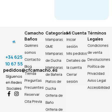
Camacho
Categorías
Mi Cuenta
Términos
Baños
Legales
Mamparas
Iniciar
Quiénes
Condiciones
GME
sesión
somos
de venta
Mamparas
Mis pedidos
+34 625
Contacto
Devoluciones
de Ducha
Detalles de
10 67 55
Blog
Política de
Mamparas
la cuenta
pedidos@cfcamacho.es
Tienda
Privacidad
de Bañera
Cerrar
Síguenos
Preguntas
Aviso Legal
Platos de
sesión
en Redes
Frecuentes
Accesibilidad
Sociales
Ducha
Reservar
Griferia de
Cita Previa
Baño
Griferia de