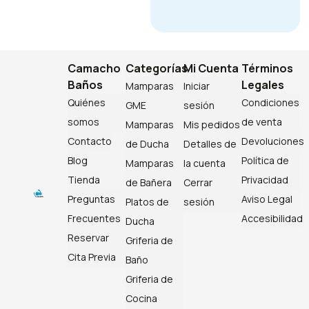
Camacho
Categorías
Mi Cuenta
Términos
Baños
Legales
Mamparas
Iniciar
Quiénes
Condiciones
GME
sesión
somos
de venta
Mamparas
Mis pedidos
Contacto
Devoluciones
de Ducha
Detalles de
Blog
Política de
Mamparas
la cuenta
Tienda
Privacidad
de Bañera
Cerrar
Preguntas
Aviso Legal
Platos de
sesión
Frecuentes
Accesibilidad
Ducha
Reservar
Griferia de
Cita Previa
Baño
Griferia de
Cocina