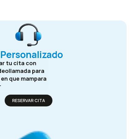
Personalizado
r tu cita con
deollamada para
e en que mampara
r
RESERVAR CITA