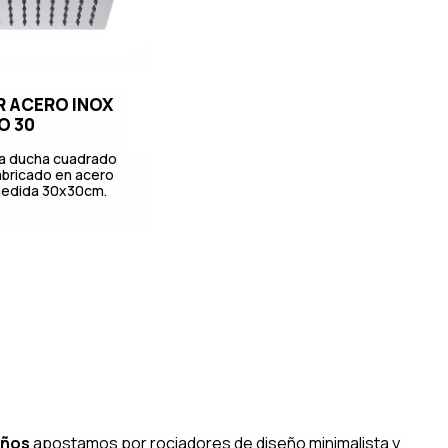
 ACERO INOX
O 30
ra ducha cuadrado
abricado en acero
 medida 30x30cm.
años
apostamos por rociadores de diseño minimalista y