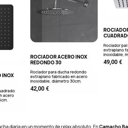
ROCIADOR
CUADRAD
Rociador pa
extraplano f
inoxidable,
ROCIADOR ACERO INOX
49,00
€
REDONDO 30
Rociador para ducha redondo
 INOX
extraplano fabricado en acero
inoxidable, diámetro 30cm.
42,00
€
cuadrado
en acero
5cm.
ucha diaria en un momento de relax absoluto. En
Camacho B