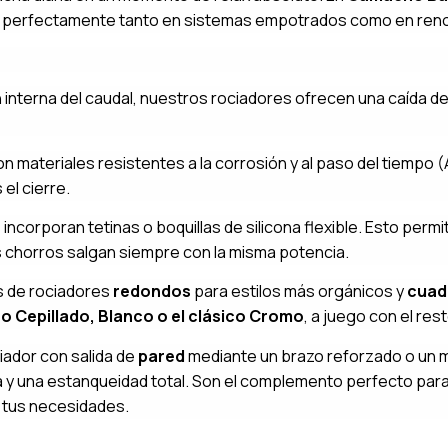
e perfectamente tanto en sistemas empotrados como en ren
 interna del caudal, nuestros rociadores ofrecen una caída de 
 materiales resistentes a la corrosión y al paso del tiempo (A
 el cierre.
ncorporan tetinas o boquillas de silicona flexible. Esto permit
 chorros salgan siempre con la misma potencia.
 de rociadores
redondos
para estilos más orgánicos y
cuad
o Cepillado, Blanco o el clásico Cromo
, a juego con el rest
iador con salida de
pared
mediante un brazo reforzado o un 
la y una estanqueidad total. Son el complemento perfecto pa
 tus necesidades.