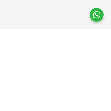
+34 625
10 67 55
pedidos@cfcamacho.es
Síguenos
en Redes
Sociales
2026 © Camacho Baños • Todos los derechos reservados