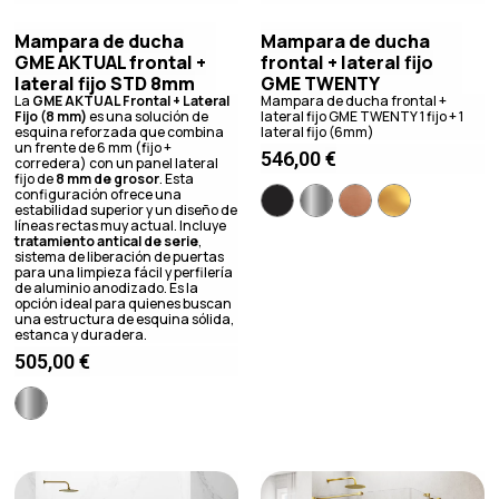
Mampara de ducha
Mampara de ducha
GME AKTUAL frontal +
frontal + lateral fijo
lateral fijo STD 8mm
GME TWENTY
La
GME AKTUAL Frontal + Lateral
Mampara de ducha frontal +
Fijo (8 mm)
es una solución de
lateral fijo GME TWENTY 1 fijo + 1
esquina reforzada que combina
lateral fijo (6mm)
un frente de 6 mm (fijo +
546,00
€
corredera) con un panel lateral
fijo de
8 mm de grosor
. Esta
configuración ofrece una
estabilidad superior y un diseño de
líneas rectas muy actual. Incluye
tratamiento antical de serie
,
sistema de liberación de puertas
para una limpieza fácil y perfilería
de aluminio anodizado. Es la
opción ideal para quienes buscan
una estructura de esquina sólida,
estanca y duradera.
505,00
€