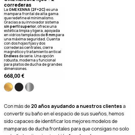
correderas
La
GME KENNA (2F+2C)
es una
mampara frontal de alta gama
que redefine el minimalismo.
Gracias a su innovador sistema
sin perfil superior
, ofrece una
estética limpia y ligera, apoyada
en vidrios templados de
8 mm
para
una máxima seguridad. Cuenta
con dos hojas fijas y dos
correderas centrales, cierre
magnético y tratamiento antical
Endless
de serie. Una opción
robusta, moderna y funcional
para platos de ducha de grandes
dimensiones.
668,00
€
Con más de
20 años ayudando a nuestros clientes
a
convertir su baño en el espacio de sus sueños, hemos
sido capaces de identificar los mejores modelos de
mamparas de ducha frontales para que consigas no solo