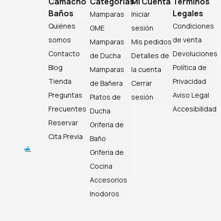
Camacho
Categorías
Mi Cuenta
Términos
Baños
Legales
Mamparas
Iniciar
Quiénes
Condiciones
GME
sesión
somos
de venta
Mamparas
Mis pedidos
Contacto
Devoluciones
de Ducha
Detalles de
Blog
Política de
Mamparas
la cuenta
Tienda
Privacidad
de Bañera
Cerrar
Preguntas
Aviso Legal
Platos de
sesión
Frecuentes
Accesibilidad
Ducha
Reservar
Griferia de
Cita Previa
Baño
Griferia de
Cocina
Accesorios
Inodoros