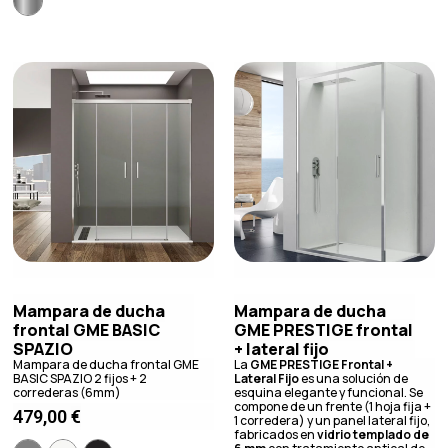
Mampara de ducha
Mampara de ducha
frontal GME BASIC
GME PRESTIGE frontal
SPAZIO
+ lateral fijo
Mampara de ducha frontal GME
La
GME PRESTIGE Frontal +
BASIC SPAZIO 2 fijos + 2
Lateral Fijo
es una solución de
correderas (6mm)
esquina elegante y funcional. Se
compone de un frente (1 hoja fija +
479,00
€
1 corredera) y un panel lateral fijo,
fabricados en
vidrio templado de