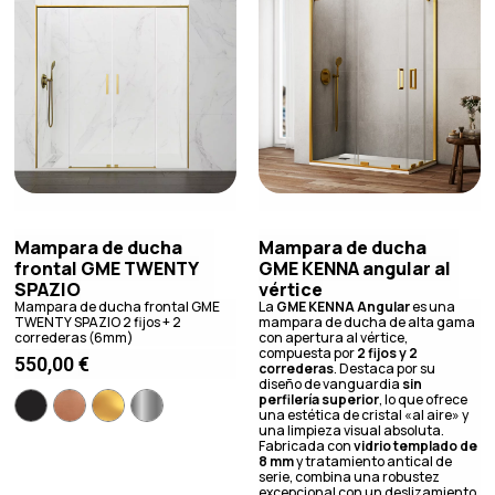
Mampara de ducha
Mampara de ducha
frontal GME TWENTY
GME KENNA angular al
SPAZIO
vértice
Mampara de ducha frontal GME
La
GME KENNA Angular
es una
TWENTY SPAZIO 2 fijos + 2
mampara de ducha de alta gama
correderas (6mm)
con apertura al vértice,
compuesta por
2 fijos y 2
550,00
€
correderas
. Destaca por su
diseño de vanguardia
sin
perfilería superior
, lo que ofrece
una estética de cristal «al aire» y
una limpieza visual absoluta.
Fabricada con
vidrio templado de
8 mm
y tratamiento antical de
serie, combina una robustez
excepcional con un deslizamiento