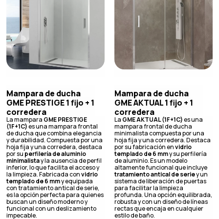
Mampara de ducha
Mampara de ducha
GME PRESTIGE 1 fijo + 1
GME AKTUAL 1 fijo + 1
corredera
corredera
La mampara
GME PRESTIGE
La
GME AKTUAL (1F+1C)
es una
(1F+1C)
es una mampara frontal
mampara frontal de ducha
de ducha que combina elegancia
minimalista compuesta por una
y durabilidad. Compuesta por una
hoja fija y una corredera. Destaca
hoja fija y una corredera, destaca
por su fabricación en
vidrio
por su
perfilería de aluminio
templado de 6 mm
y su perfilería
minimalista
y la ausencia de perfil
de aluminio. Es un modelo
inferior, lo que facilita el acceso y
altamente funcional que incluye
la limpieza. Fabricada con
vidrio
tratamiento antical de serie
y un
templado de 6 mm
y equipada
sistema de liberación de puertas
con tratamiento antical de serie,
para facilitar la limpieza
es la opción perfecta para quienes
profunda. Una opción equilibrada,
buscan un diseño moderno y
robusta y con un diseño de líneas
funcional con un deslizamiento
rectas que encaja en cualquier
impecable.
estilo de baño.