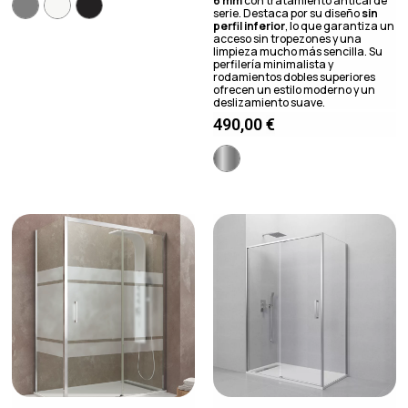
6 mm
con tratamiento antical de
serie. Destaca por su diseño
sin
perfil inferior
, lo que garantiza un
acceso sin tropezones y una
limpieza mucho más sencilla. Su
perfilería minimalista y
rodamientos dobles superiores
ofrecen un estilo moderno y un
deslizamiento suave.
490,00
€