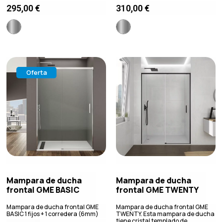
295,00
€
310,00
€
Oferta
Mampara de ducha
Mampara de ducha
frontal GME BASIC
frontal GME TWENTY
Mampara de ducha frontal GME
Mampara de ducha frontal GME
BASIC 1 fijos + 1 corredera (6mm)
TWENTY. Esta mampara de ducha
tiene cristal templado de