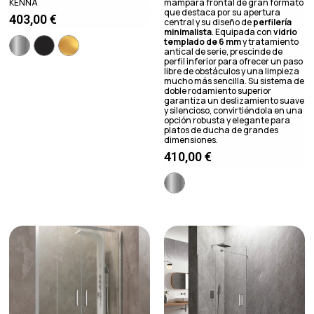
KENNA
mampara frontal de gran formato
que destaca por su apertura
403,00
€
central y su diseño de
perfilería
minimalista
. Equipada con
vidrio
templado de 6 mm
y tratamiento
antical de serie, prescinde de
perfil inferior para ofrecer un paso
libre de obstáculos y una limpieza
mucho más sencilla. Su sistema de
doble rodamiento superior
garantiza un deslizamiento suave
y silencioso, convirtiéndola en una
opción robusta y elegante para
platos de ducha de grandes
dimensiones.
410,00
€