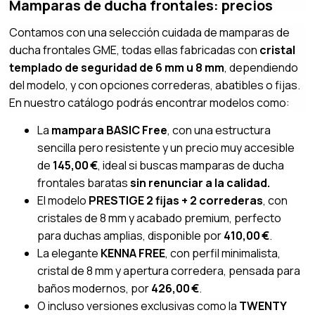
Mamparas de ducha frontales: precios
Contamos con una selección cuidada de mamparas de
ducha frontales GME, todas ellas fabricadas con
cristal
templado de seguridad de 6 mm u 8 mm
, dependiendo
del modelo, y con opciones correderas, abatibles o fijas.
En nuestro catálogo podrás encontrar modelos como:
La
mampara BASIC Free
, con una estructura
sencilla pero resistente y un precio muy accesible
de
145,00 €
, ideal si buscas mamparas de ducha
frontales baratas
sin renunciar a la calidad.
El modelo
PRESTIGE 2 fijas + 2 correderas
, con
cristales de 8 mm y acabado premium, perfecto
para duchas amplias, disponible por
410,00 €
.
La elegante
KENNA FREE
, con perfil minimalista,
cristal de 8 mm y apertura corredera, pensada para
baños modernos, por
426,00 €
.
O incluso versiones exclusivas como la
TWENTY