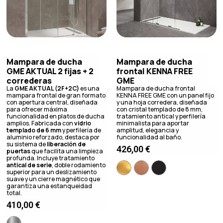
Mampara de ducha
Mampara de ducha
GME AKTUAL 2 fijas + 2
frontal KENNA FREE
correderas
GME
La
GME AKTUAL (2F+2C)
es una
Mampara de ducha frontal
mampara frontal de gran formato
KENNA FREE GME con un panel fijo
con apertura central, diseñada
y una hoja corredera, diseñada
para ofrecer máxima
con cristal templado de 8 mm,
funcionalidad en platos de ducha
tratamiento antical y perfilería
amplios. Fabricada con
vidrio
minimalista para aportar
templado de 6 mm
y perfilería de
amplitud, elegancia y
aluminio reforzado, destaca por
funcionalidad al baño.
su sistema de
liberación de
426,00
€
puertas
que facilita una limpieza
profunda. Incluye tratamiento
antical de serie
, doble rodamiento
superior para un deslizamiento
suave y un cierre magnético que
garantiza una estanqueidad
total.
410,00
€