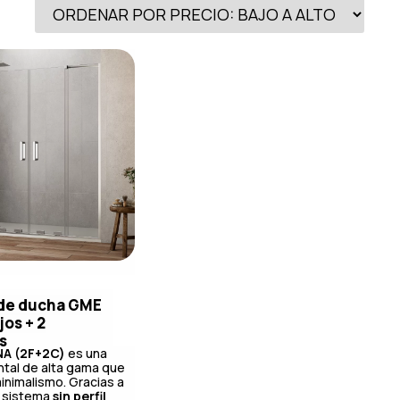
de ducha GME
jos + 2
s
A (2F+2C)
es una
tal de alta gama que
minimalismo. Gracias a
r sistema
sin perfil