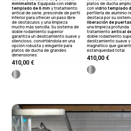
minimalista
. Equipada con
vidrio
platos de ducha amplio
templado de 6 mm
y tratamiento
con
vidrio templado 
antical de serie, prescinde de perfil
perfilería de aluminio 
inferior para ofrecer un paso libre
destaca por su sistem
de obstáculos y una limpieza
liberación de puerta
mucho más sencilla. Su sistema de
una limpieza profunda.
doble rodamiento superior
tratamiento
antical d
garantiza un deslizamiento suave y
doble rodamiento supe
silencioso, convirtiéndola en una
deslizamiento suave y 
opción robusta y elegante para
magnético que garanti
platos de ducha de grandes
estanqueidad total.
dimensiones.
410,00
€
410,00
€