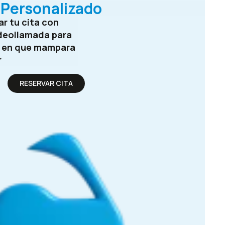
Personalizado
r tu cita con
deollamada para
e en que mampara
r
RESERVAR CITA