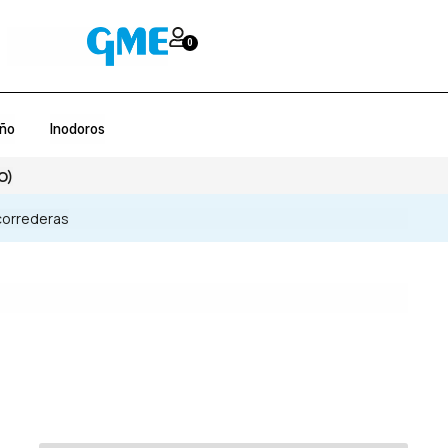
0
año
Inodoros
O)
 correderas