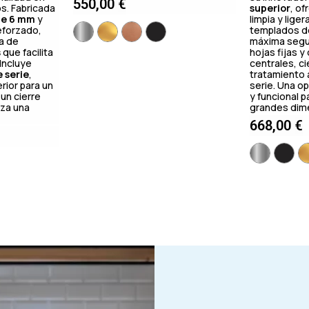
550,00
€
s. Fabricada
superior
, of
de 6 mm
y
limpia y lige
reforzado,
templados 
a de
máxima segu
s
que facilita
hojas fijas 
 Incluye
centrales, c
e serie
,
tratamiento 
rior para un
serie. Una o
un cierre
y funcional 
za una
grandes dim
668,00
€