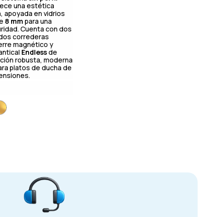
rece una estética
ra, apoyada en vidrios
de
8 mm
para una
ridad. Cuenta con dos
y dos correderas
ierre magnético y
antical
Endless
de
pción robusta, moderna
para platos de ducha de
ensiones.