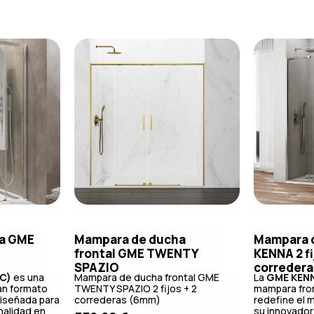
a GME
Mampara de ducha
Mampara 
frontal GME TWENTY
KENNA 2 fi
SPAZIO
corredera
C)
es una
Mampara de ducha frontal GME
La
GME KENN
an formato
TWENTY SPAZIO 2 fijos + 2
mampara fron
diseñada para
correderas (6mm)
redefine el 
nalidad en
su innovado