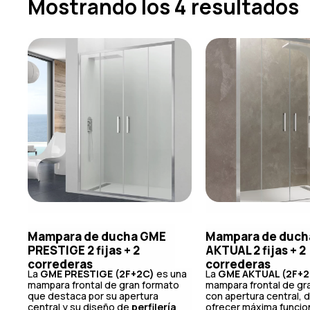
Mostrando los 4 resultados
Mampara de ducha GME
Mampara de duch
PRESTIGE 2 fijas + 2
AKTUAL 2 fijas + 2
correderas
correderas
La
GME PRESTIGE (2F+2C)
es una
La
GME AKTUAL (2F+2
mampara frontal de gran formato
mampara frontal de gr
que destaca por su apertura
con apertura central, 
central y su diseño de
perfilería
ofrecer máxima funcio