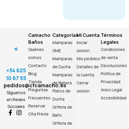
Camacho
Categorías
Mi Cuenta
Términos
Baños
Legales
Mamparas
Iniciar
Quiénes
Condiciones
GME
sesión
somos
de venta
Mamparas
Mis pedidos
Contacto
Devoluciones
de Ducha
Detalles de
+34 625
Blog
Política de
Mamparas
la cuenta
10 67 55
Tienda
Privacidad
de Bañera
Cerrar
pedidos@cfcamacho.es
Preguntas
Aviso Legal
Platos de
sesión
Síguenos
Frecuentes
Accesibilidad
Ducha
en Redes
Reservar
Sociales
Griferia de
Cita Previa
Baño
Griferia de