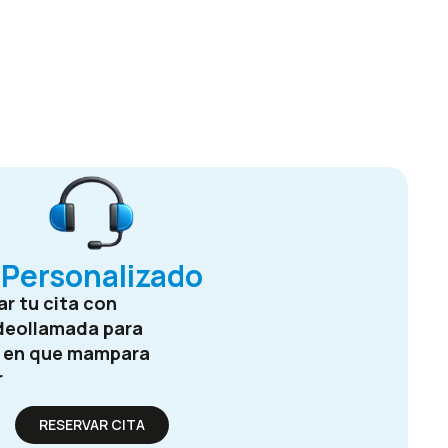
Personalizado
r tu cita con
deollamada para
e en que mampara
r
RESERVAR CITA