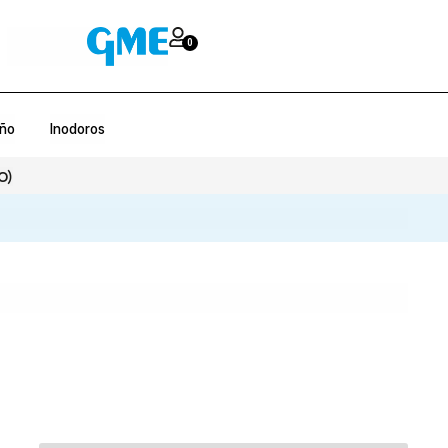
0
año
Inodoros
O)