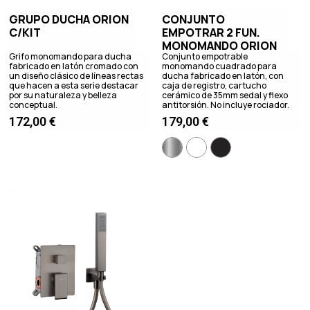
GRUPO DUCHA ORION
CONJUNTO
C/KIT
EMPOTRAR 2 FUN.
MONOMANDO ORION
Grifo monomando para ducha
Conjunto empotrable
fabricado en latón cromado con
monomando cuadrado para
un diseño clásico de líneas rectas
ducha fabricado en latón, con
que hacen a esta serie destacar
caja de registro, cartucho
por su naturaleza y belleza
cerámico de 35mm sedal y flexo
conceptual.
antitorsión. No incluye rociador.
172,00
€
179,00
€