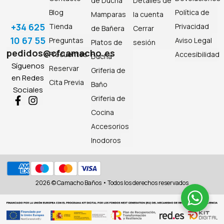
de Ducha
Detalles de
Blog
Política de
Mamparas
la cuenta
+34 625
Tienda
Privacidad
de Bañera
Cerrar
10 67 55
Preguntas
Aviso Legal
Platos de
sesión
pedidos@cfcamacho.es
Frecuentes
Accesibilidad
Ducha
Síguenos
Reservar
Griferia de
en Redes
Cita Previa
Baño
Sociales
Griferia de
Cocina
Accesorios
Inodoros
2026 © Camacho Baños • Todos los derechos reservados