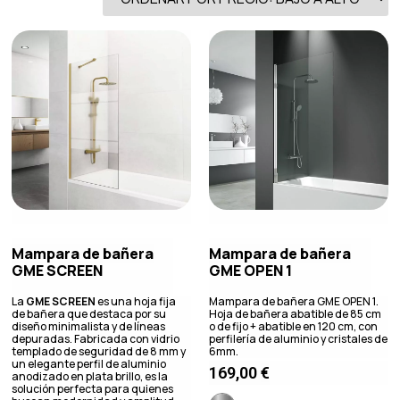
Mampara de bañera
Mampara de bañera
GME SCREEN
GME OPEN 1
La
GME SCREEN
es una hoja fija
Mampara de bañera GME OPEN 1.
de bañera que destaca por su
Hoja de bañera abatible de 85 cm
diseño minimalista y de líneas
o de fijo + abatible en 120 cm, con
depuradas. Fabricada con vidrio
perfilería de aluminio y cristales de
templado de seguridad de 8 mm y
6mm.
un elegante perfil de aluminio
169,00
€
anodizado en plata brillo, es la
solución perfecta para quienes