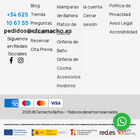
Blog
Política de
Mamparas
la cuenta
+34 625
Tienda
Privacidad
de Bañera
Cerrar
10 67 55
Preguntas
Aviso Legal
Platos de
sesión
pedidos@cfcamacho.es
Frecuentes
Accesibilidad
Ducha
Síguenos
Reservar
Griferia de
en Redes
Cita Previa
Baño
Sociales
Griferia de
Cocina
Accesorios
Inodoros
2026 © Camacho Baños • Todos los derechos reservados