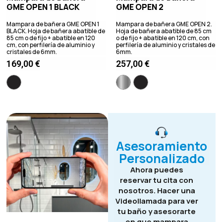
GME OPEN 1 BLACK
GME OPEN 2
Mampara de bañera GME OPEN 1
Mampara de bañera GME OPEN 2.
BLACK. Hoja de bañera abatible de
Hoja de bañera abatible de 85 cm
85 cm o de fijo + abatible en 120
o de fijo + abatible en 120 cm, con
cm, con perfilería de aluminio y
perfilería de aluminio y cristales de
cristales de 6mm.
6mm.
169,00
€
257,00
€
Asesoramiento
Personalizado
Ahora puedes
reservar tu cita con
nosotros. Hacer una
Videollamada para ver
tu baño y asesorarte
en que mampara