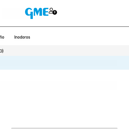
0
año
Inodoros
O)