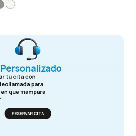
Personalizado
r tu cita con
deollamada para
e en que mampara
r
RESERVAR CITA