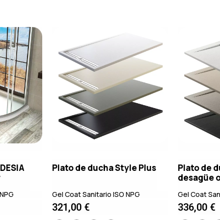
RDESIA
Plato de ducha Style Plus
Plato de d
r
desagüe o
O NPG
Gel Coat Sanitario ISO NPG
Gel Coat San
321,00
€
336,00
€