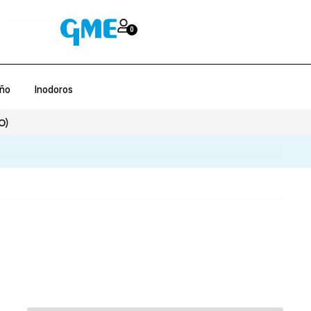
0
año
Inodoros
O)