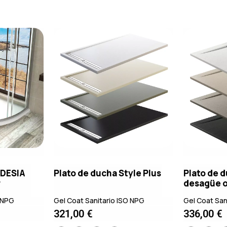
RDESIA
Plato de ducha Style Plus
Plato de d
r
desagüe o
O NPG
Gel Coat Sanitario ISO NPG
Gel Coat San
321,00
€
336,00
€