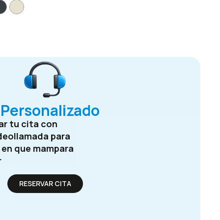
Personalizado
r tu cita con
deollamada para
e en que mampara
r
RESERVAR CITA