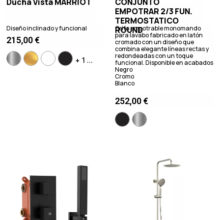
Ducha Vista MARRIOT
CONJUNTO
EMPOTRAR 2/3 FUN.
TERMOSTATICO
Diseño inclinado y funcional
Grifo empotrable monomando
ROUND
para lavabo fabricado en latón
215,00
€
cromado con un diseño que
combina elegante líneas rectas y
redondeadas con un toque
+ 1 ...
funcional. Disponible en acabados
Negro
Cromo
Blanco
252,00
€