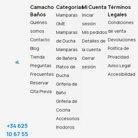
Camacho
Categorías
Mi Cuenta
Términos
Baños
Legales
Mamparas
Iniciar
Quiénes
Condiciones
GME
sesión
somos
de venta
Mamparas
Mis pedidos
Contacto
Devoluciones
de Ducha
Detalles de
Blog
Política de
Mamparas
la cuenta
Tienda
Privacidad
de Bañera
Cerrar
Preguntas
Aviso Legal
Platos de
sesión
Frecuentes
Accesibilidad
Ducha
Reservar
Griferia de
Cita Previa
Baño
Griferia de
Cocina
Accesorios
+34 625
Inodoros
10 67 55