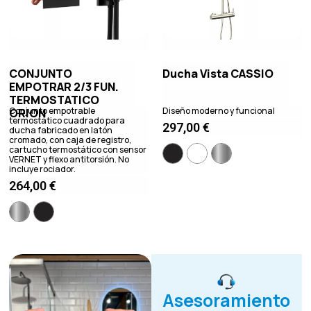
CONJUNTO
Ducha Vista CASSIO
EMPOTRAR 2/3 FUN.
TERMOSTATICO
Conjunto empotrable
Diseño moderno y funcional
ORION
termostático cuadrado para
297,00
€
ducha fabricado en latón
cromado, con caja de registro,
cartucho termostático con sensor
VERNET y flexo antitorsión. No
incluye rociador.
264,00
€
Asesoramiento