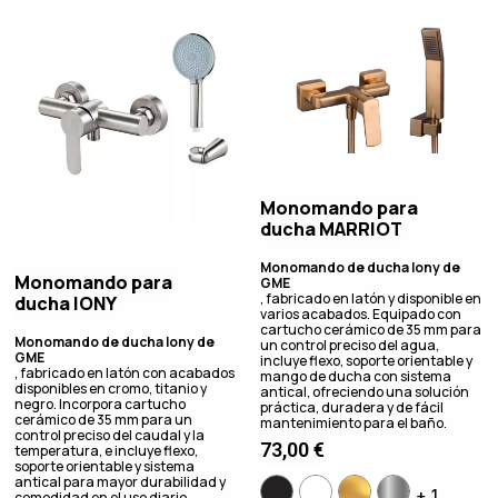
Monomando para
ducha MARRIOT
Monomando de ducha Iony de
Monomando para
GME
, fabricado en latón y disponible en
ducha IONY
varios acabados. Equipado con
cartucho cerámico de 35 mm para
Monomando de ducha Iony de
un control preciso del agua,
GME
incluye flexo, soporte orientable y
, fabricado en latón con acabados
mango de ducha con sistema
disponibles en cromo, titanio y
antical, ofreciendo una solución
negro. Incorpora cartucho
práctica, duradera y de fácil
cerámico de 35 mm para un
mantenimiento para el baño.
control preciso del caudal y la
73,00
€
temperatura, e incluye flexo,
soporte orientable y sistema
antical para mayor durabilidad y
+ 1 ...
comodidad en el uso diario.