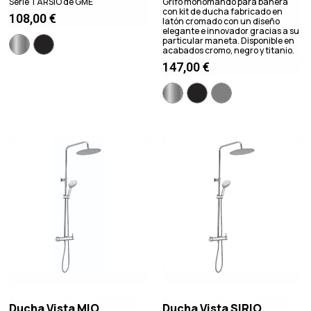
Serie TARSIO de GME
Grifo monomando para bañera
con kit de ducha fabricado en
108,00
€
latón cromado con un diseño
elegante e innovador gracias a su
particular maneta. Disponible en
acabados cromo, negro y titanio.
147,00
€
Ducha Vista MIO
Ducha Vista SIRIO