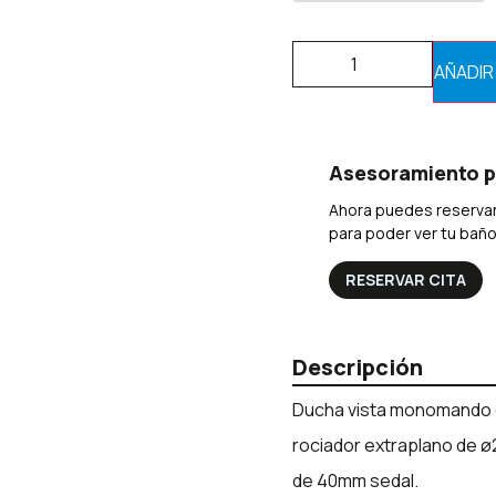
AÑADIR
Asesoramiento p
Ahora puedes reservar
para poder ver tu bañ
RESERVAR CITA
Descripción
Ducha vista monomando c
rociador extraplano de ø
de 40mm sedal.