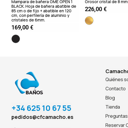
Mampara de bañera GME OPEN 1
Grosor cristal de 8 mm
BLACK. Hoja de bañera abatible de
226,00
€
85 cm o de fijo + abatible en 120
cm, con perfilería de aluminio y
cristales de 6mm.
169,00
€
Camacho
Quiénes 
Contacto
Blog
+34 625 10 67 55
Tienda
Preguntas
pedidos@cfcamacho.es
Reservar C