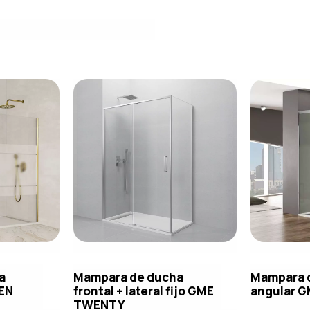
a
Mampara de ducha
Mampara 
EEN
frontal + lateral fijo GME
angular G
TWENTY