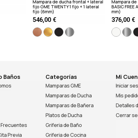
Mampara de ducha frontal + lateral
Mampara de 
fijo GME TWENTY 1 fijo + 1 lateral
BASIC FREE An
fijo (6mm)
mm)
546,00
€
376,00
€
 Baños
Categorías
Mi Cuen
somos
Mamparas GME
Iniciar se
Mamparas de Ducha
Mis pedid
Mamparas de Bañera
Detalles 
Platos de Ducha
Cerrar se
 Frecuentes
Griferia de Baño
ita Previa
Griferia de Cocina