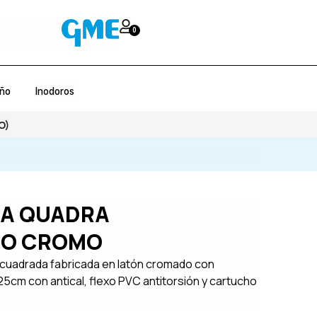
0
año
Inodoros
O)
TA QUADRA
O CROMO
uadrada fabricada en latón cromado con
25cm con antical, flexo PVC antitorsión y cartucho