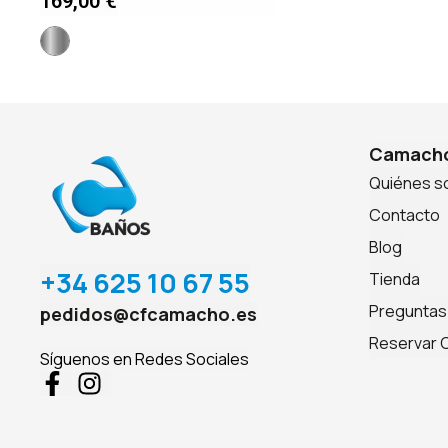
169,00
€
Camacho
Quiénes 
Contacto
Blog
+34 625 10 67 55
Tienda
Preguntas
pedidos@cfcamacho.es
Reservar C
Síguenos en Redes Sociales