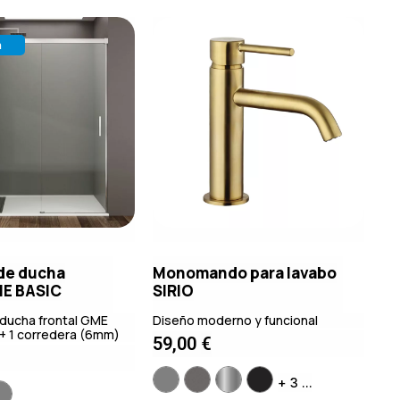
a
de ducha
Monomando para lavabo
ME BASIC
SIRIO
ducha frontal GME
Diseño moderno y funcional
s + 1 corredera (6mm)
59,00
€
+ 3 ...