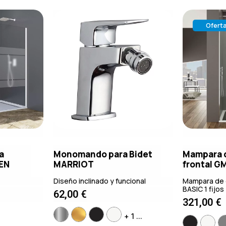
Ofert
a
Monomando para Bidet
Mampara 
EEN
MARRIOT
frontal G
Diseño inclinado y funcional
Mampara de 
BASIC 1 fijo
62,00
€
321,00
€
+ 1 ...