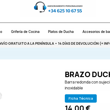
ño
Grifería de Cocina
Platos de Ducha
Accesorios de b
NVÍO GRATUITO A LA PENÍNSULA • 14 DÍAS DE DEVOLUCIÓN
(+ INF
BRAZO DUC
Barra redonda con sujeci
inoxidable
Ficha Técnica
14,00
€