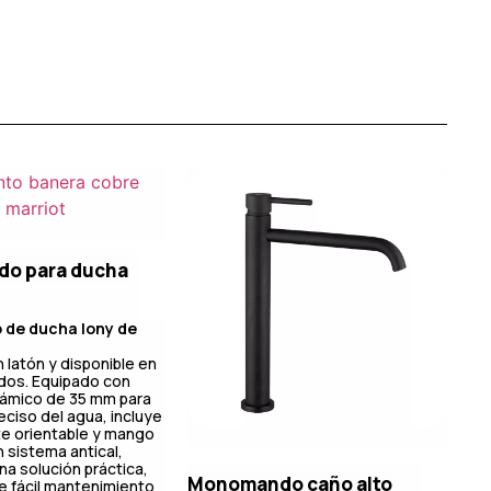
o para ducha
de ducha Iony de
n latón y disponible en
dos. Equipado con
rámico de 35 mm para
eciso del agua, incluye
te orientable y mango
 sistema antical,
na solución práctica,
Monomando caño alto
e fácil mantenimiento