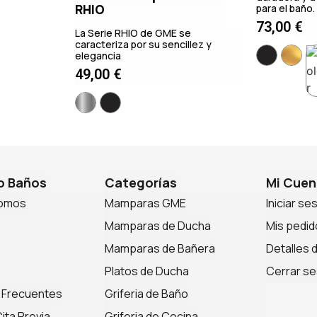
RHIO
para el baño.
73,00
€
La Serie RHIO de GME se
caracteriza por su sencillez y
elegancia
49,00
€
 Baños
Categorías
Mi Cuen
somos
Mamparas GME
Iniciar se
Mamparas de Ducha
Mis pedid
Mamparas de Bañera
Detalles 
Platos de Ducha
Cerrar se
 Frecuentes
Griferia de Baño
ita Previa
Griferia de Cocina