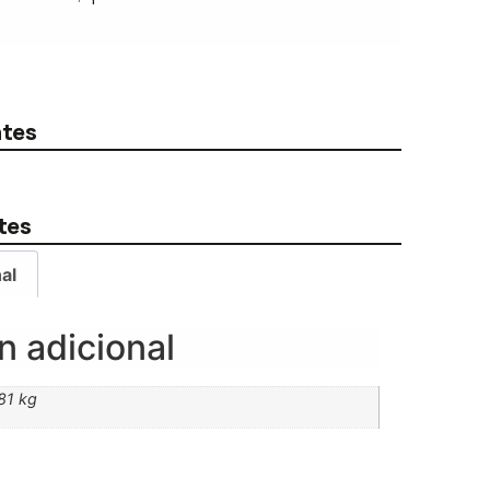
ntes
tes
al
n adicional
,81 kg