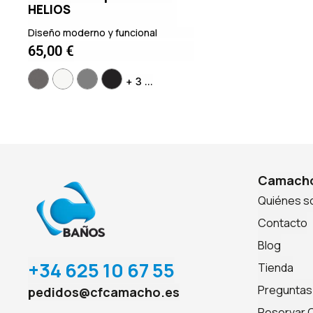
HELIOS
Diseño moderno y funcional
65,00
€
+ 3 ...
Camacho
Quiénes 
Contacto
Blog
+34 625 10 67 55
Tienda
Preguntas
pedidos@cfcamacho.es
Reservar C