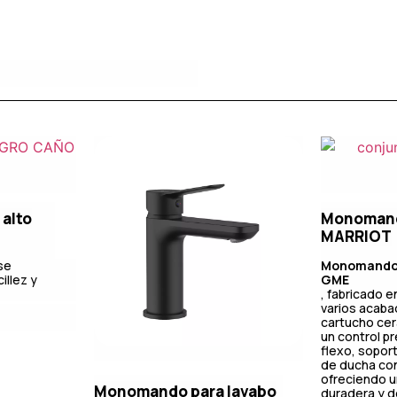
alto
Monomand
MARRIOT
se
Monomando 
illez y
GME
, fabricado e
varios acaba
cartucho ce
un control pr
flexo, sopor
de ducha con
ofreciendo u
Monomando para lavabo
duradera y d