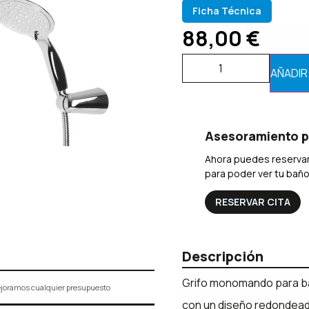
Ficha Técnica
88,00
€
AÑADIR
Asesoramiento p
Ahora puedes reservar
para poder ver tu bañ
RESERVAR CITA
Descripción
Grifo monomando para ba
joramos cualquier presupuesto
con un diseño redondeado