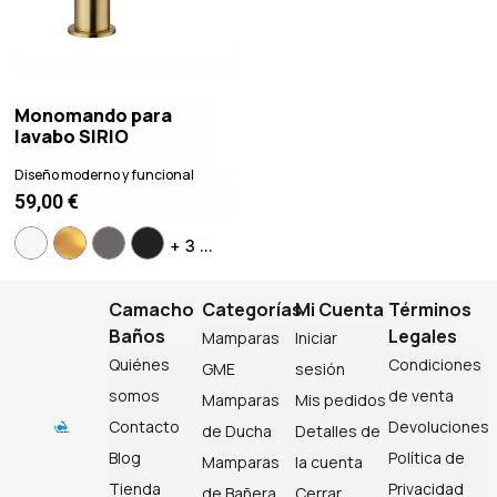
Monomando para
lavabo SIRIO
Diseño moderno y funcional
59,00
€
+ 3 ...
Camacho
Categorías
Mi Cuenta
Términos
Baños
Legales
Mamparas
Iniciar
Quiénes
Condiciones
GME
sesión
somos
de venta
Mamparas
Mis pedidos
Contacto
Devoluciones
de Ducha
Detalles de
Blog
Política de
Mamparas
la cuenta
Tienda
Privacidad
de Bañera
Cerrar