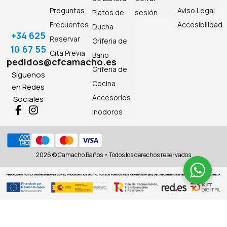
Preguntas
Aviso Legal
Platos de
sesión
Frecuentes
Accesibilidad
Ducha
+34 625
Reservar
Griferia de
10 67 55
Cita Previa
Baño
pedidos@cfcamacho.es
Griferia de
Síguenos
Cocina
en Redes
Accesorios
Sociales
Inodoros
2026 © Camacho Baños • Todos los derechos reservados