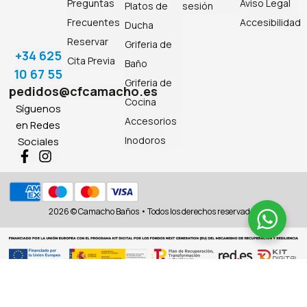
Preguntas
Aviso Legal
Platos de
sesión
Frecuentes
Accesibilidad
Ducha
Reservar
Griferia de
+34 625
Cita Previa
Baño
10 67 55
Griferia de
pedidos@cfcamacho.es
Cocina
Síguenos
Accesorios
en Redes
Inodoros
Sociales
2026 © Camacho Baños • Todos los derechos reservados