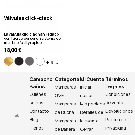
Válvulas click-clack
La válvula clic-clac han llegado
con fuerza por ser un sistema de
montaje fácil y rápido.
18,00
€
+ 4 ...
Camacho
Categorías
Mi Cuenta
Términos
Baños
Legales
Mamparas
Iniciar
Quiénes
Condiciones
GME
sesión
somos
de venta
Mamparas
Mis pedidos
Contacto
Devoluciones
de Ducha
Detalles de
Blog
Política de
Mamparas
la cuenta
Tienda
Privacidad
de Bañera
Cerrar