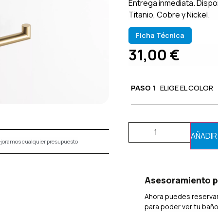
Entrega inmediata. Dispo
Titanio, Cobre y Nickel.
Ficha Técnica
31,00
€
PASO 1
ELIGE EL COLOR
AÑADIR
joramos cualquier presupuesto
Asesoramiento p
Ahora puedes reservar
para poder ver tu bañ