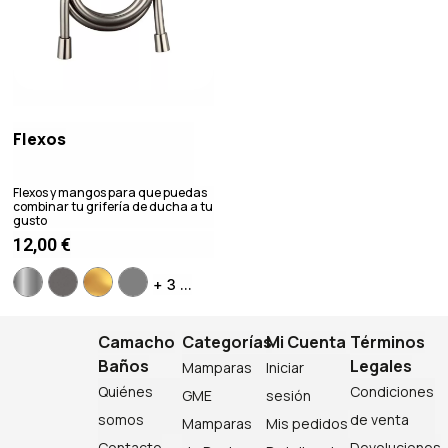
Flexos
Flexos y mangos para que puedas
combinar tu grifería de ducha a tu
gusto
12,00
€
+ 3 ...
Camacho
Categorías
Mi Cuenta
Términos
Baños
Legales
Mamparas
Iniciar
Quiénes
Condiciones
GME
sesión
somos
de venta
Mamparas
Mis pedidos
Contacto
Devoluciones