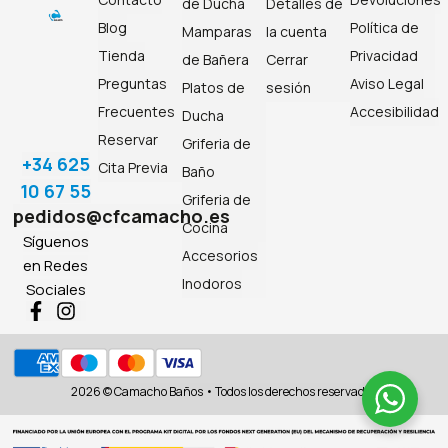
de Ducha
Detalles de
Blog
Política de
Mamparas
la cuenta
Tienda
Privacidad
de Bañera
Cerrar
Preguntas
Aviso Legal
Platos de
sesión
Frecuentes
Accesibilidad
Ducha
Reservar
Griferia de
+34 625
Cita Previa
Baño
10 67 55
Griferia de
pedidos@cfcamacho.es
Cocina
Síguenos
Accesorios
en Redes
Inodoros
Sociales
2026 © Camacho Baños • Todos los derechos reservados