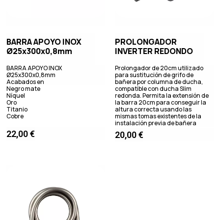
BARRA APOYO INOX
PROLONGADOR
Ø25x300x0,8mm
INVERTER REDONDO
BARRA APOYO INOX
Prolongador de 20cm utilizado
Ø25x300x0,8mm
para sustitución de grifo de
Acabados en
bañera por columna de ducha,
Negro mate
compatible con ducha Slim
Níquel
redonda. Permita la extensión de
Oro
la barra 20cm para conseguir la
Titanio
altura correcta usando las
Cobre
mismas tomas existentes de la
instalación previa de bañera
22,00
€
20,00
€